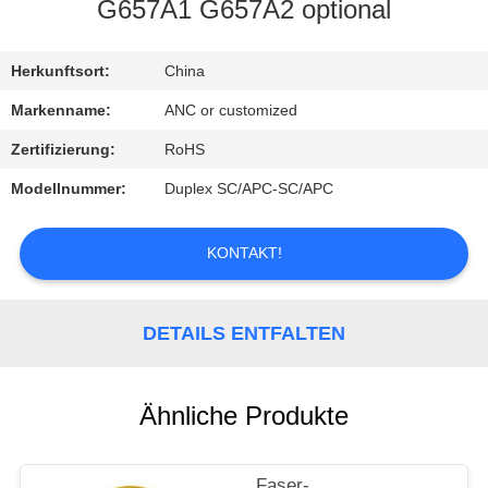
G657A1 G657A2 optional
TRETEN
SIE
Herkunftsort:
China
MIT
Markenname:
ANC or customized
UNS
Zertifizierung:
RoHS
IN
Modellnummer:
Duplex SC/APC-SC/APC
VERBINDUNG
KONTAKT!
NACHRICHTEN
DETAILS ENTFALTEN
FÄLLE
Ähnliche Produkte
NEWS
Faser-