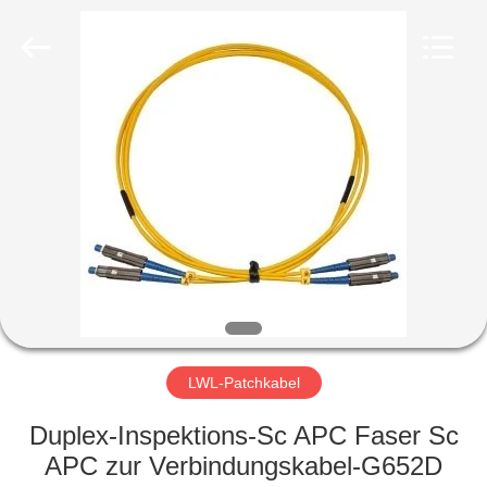
2019
-
2024
ancfiberoptic.com.
All
Rights
Reserved.
Developed
HAUS
by
ECER
PRODUKTE
ÜBER
UNS
FABRIK-
AUSFLUG
LWL-Patchkabel
Duplex-Inspektions-Sc APC Faser Sc
QUALITÄTSKONTROLLE
APC zur Verbindungskabel-G652D