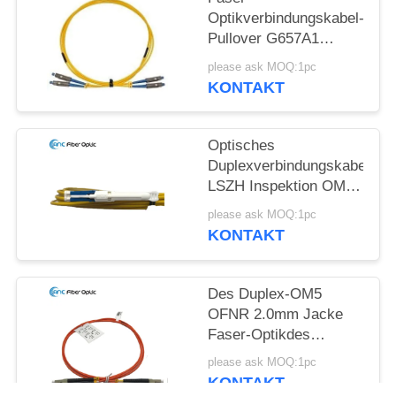
Optikverbindungskabel-
Pullover G657A1
G657A2 G652D aus
please ask MOQ:1pc
optischen Fasern
KONTAKT
Optisches
Duplexverbindungskabel
LSZH Inspektion OM2
OM3 OM5
please ask MOQ:1pc
Verbindungskabel-
KONTAKT
FTTX
Des Duplex-OM5
OFNR 2.0mm Jacke
Faser-Optikdes
verbindungskabel-in
please ask MOQ:1pc
mehreren Betriebsarten
KONTAKT