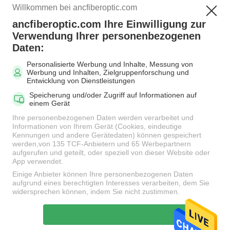
Willkommen bei ancfiberoptic.com
ancfiberoptic.com Ihre Einwilligung zur
Beliebte Kategorien
Alle
Verwendung Ihrer personenbezogenen
Daten:
Personalisierte Werbung und Inhalte, Messung von
MPO Glasfaserkabel
LWL-Patchkabel
Werbung und Inhalten, Zielgruppenforschung und
Entwicklung von Dienstleistungen
Speicherung und/oder Zugriff auf Informationen auf
Faser-
einem Gerät
Faseradapter
Verbindungskabel-
Ihre personenbezogenen Daten werden verarbeitet und
Verbindungsstücke
Informationen von Ihrem Gerät (Cookies, eindeutige
Kennungen und andere Gerätedaten) können gespeichert
werden,von 135 TCF-Anbietern und 65 Werbepartnern
aufgerufen und geteilt, oder speziell von dieser Website oder
LWL Pigtail
LWL Dämpfungsglied
App verwendet.
Einige Anbieter können Ihre personenbezogenen Daten
aufgrund eines berechtigten Interesses verarbeiten, dem Sie
Fiber Optic-Splitter
LWL-Kabel
widersprechen können, indem Sie nicht zustimmen.