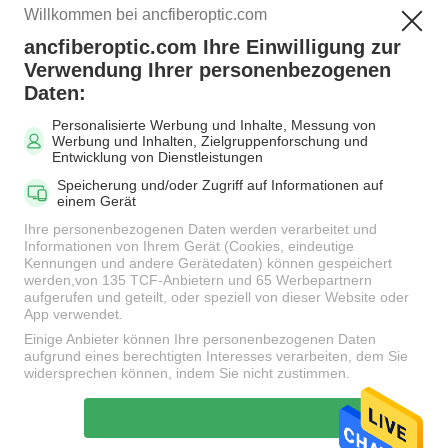
Willkommen bei ancfiberoptic.com
ancfiberoptic.com Ihre Einwilligung zur
Beliebte Kategorien
Alle
Verwendung Ihrer personenbezogenen
Daten:
Personalisierte Werbung und Inhalte, Messung von
MPO Glasfaserkabel
LWL-Patchkabel
Werbung und Inhalten, Zielgruppenforschung und
Entwicklung von Dienstleistungen
Speicherung und/oder Zugriff auf Informationen auf
Faser-
einem Gerät
Faseradapter
Verbindungskabel-
Ihre personenbezogenen Daten werden verarbeitet und
Verbindungsstücke
Informationen von Ihrem Gerät (Cookies, eindeutige
Kennungen und andere Gerätedaten) können gespeichert
werden,von 135 TCF-Anbietern und 65 Werbepartnern
aufgerufen und geteilt, oder speziell von dieser Website oder
LWL Pigtail
LWL Dämpfungsglied
App verwendet.
Einige Anbieter können Ihre personenbezogenen Daten
aufgrund eines berechtigten Interesses verarbeiten, dem Sie
Fiber Optic-Splitter
LWL-Kabel
widersprechen können, indem Sie nicht zustimmen.