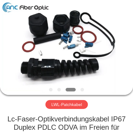
2019
-
2024
ancfiberoptic.com.
All
Rights
Reserved.
Developed
HAUS
by
ECER
PRODUKTE
ÜBER
UNS
FABRIK-
AUSFLUG
LWL-Patchkabel
Lc-Faser-Optikverbindungskabel IP67
QUALITÄTSKONTROLLE
Duplex PDLC ODVA im Freien für