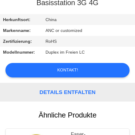
Basisstation 3G 4G
TRETEN
SIE
Herkunftsort:
China
MIT
Markenname:
ANC or customized
UNS
Zertifizierung:
RoHS
IN
Modellnummer:
Duplex im Freien LC
VERBINDUNG
KONTAKT!
NACHRICHTEN
DETAILS ENTFALTEN
FÄLLE
Ähnliche Produkte
NEWS
Faser-