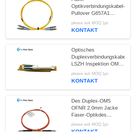
Optikverbindungskabel-
Pullover G657A1
G657A2 G652D aus
please ask MOQ:1pc
optischen Fasern
KONTAKT
Optisches
Duplexverbindungskabel
LSZH Inspektion OM2
OM3 OM5
please ask MOQ:1pc
Verbindungskabel-
KONTAKT
FTTX
Des Duplex-OM5
OFNR 2.0mm Jacke
Faser-Optikdes
verbindungskabel-in
please ask MOQ:1pc
mehreren Betriebsarten
KONTAKT