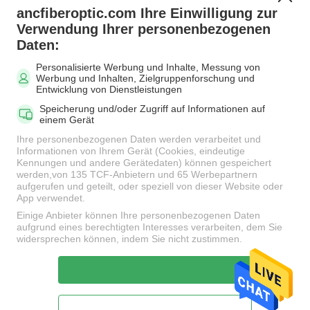
ancfiberoptic.com Ihre Einwilligung zur
Beliebte Kategorien
Alle
Verwendung Ihrer personenbezogenen
Daten:
Personalisierte Werbung und Inhalte, Messung von
MPO Glasfaserkabel
LWL-Patchkabel
Werbung und Inhalten, Zielgruppenforschung und
Entwicklung von Dienstleistungen
Speicherung und/oder Zugriff auf Informationen auf
Faser-
einem Gerät
Faseradapter
Verbindungskabel-
Ihre personenbezogenen Daten werden verarbeitet und
Verbindungsstücke
Informationen von Ihrem Gerät (Cookies, eindeutige
Kennungen und andere Gerätedaten) können gespeichert
werden,von 135 TCF-Anbietern und 65 Werbepartnern
aufgerufen und geteilt, oder speziell von dieser Website oder
LWL Pigtail
LWL Dämpfungsglied
App verwendet.
Einige Anbieter können Ihre personenbezogenen Daten
aufgrund eines berechtigten Interesses verarbeiten, dem Sie
Fiber Optic-Splitter
LWL-Kabel
widersprechen können, indem Sie nicht zustimmen.
Unterzeichnen