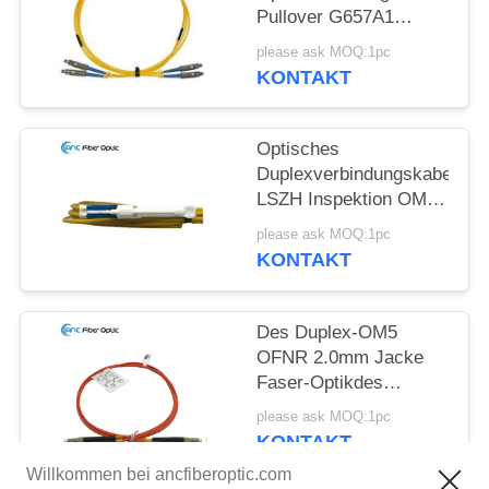
Pullover G657A1
G657A2 G652D aus
please ask MOQ:1pc
optischen Fasern
KONTAKT
Optisches
Duplexverbindungskabel
LSZH Inspektion OM2
OM3 OM5
please ask MOQ:1pc
Verbindungskabel-
KONTAKT
FTTX
Des Duplex-OM5
OFNR 2.0mm Jacke
Faser-Optikdes
verbindungskabel-in
please ask MOQ:1pc
mehreren Betriebsarten
KONTAKT
Willkommen bei ancfiberoptic.com