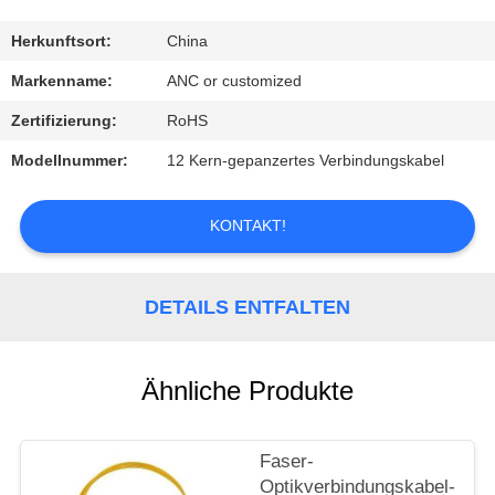
TRETEN
Herkunftsort:
China
SIE
Markenname:
ANC or customized
MIT
Zertifizierung:
RoHS
UNS
Modellnummer:
12 Kern-gepanzertes Verbindungskabel
IN
VERBINDUNG
KONTAKT!
NACHRICHTEN
DETAILS ENTFALTEN
FÄLLE
Ähnliche Produkte
NEWS
Faser-
Optikverbindungskabel-