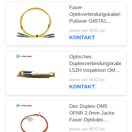
Faser-
Optikverbindungskabel-
Pullover G657A1
G657A2 G652D aus
please ask MOQ:1pc
optischen Fasern
KONTAKT
Optisches
Duplexverbindungskabel
LSZH Inspektion OM2
OM3 OM5
please ask MOQ:1pc
Verbindungskabel-
KONTAKT
FTTX
Des Duplex-OM5
OFNR 2.0mm Jacke
Faser-Optikdes
verbindungskabel-in
please ask MOQ:1pc