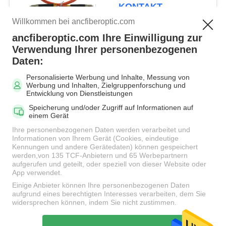
mehreren Betriebsarten
KONTAKT
Willkommen bei ancfiberoptic.com
ancfiberoptic.com Ihre Einwilligung zur
Beliebte Kategorien
Alle
Verwendung Ihrer personenbezogenen
Daten:
Personalisierte Werbung und Inhalte, Messung von
MPO Glasfaserkabel
LWL-Patchkabel
Werbung und Inhalten, Zielgruppenforschung und
Entwicklung von Dienstleistungen
Speicherung und/oder Zugriff auf Informationen auf
Faser-
einem Gerät
Faseradapter
Verbindungskabel-
Ihre personenbezogenen Daten werden verarbeitet und
Verbindungsstücke
Informationen von Ihrem Gerät (Cookies, eindeutige
Kennungen und andere Gerätedaten) können gespeichert
werden,von 135 TCF-Anbietern und 65 Werbepartnern
aufgerufen und geteilt, oder speziell von dieser Website oder
LWL Pigtail
LWL Dämpfungsglied
App verwendet.
Einige Anbieter können Ihre personenbezogenen Daten
aufgrund eines berechtigten Interesses verarbeiten, dem Sie
Fiber Optic-Splitter
LWL-Kabel
widersprechen können, indem Sie nicht zustimmen.