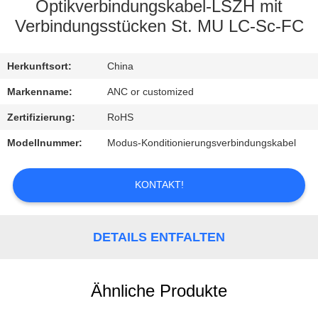
Optikverbindungskabel-LSZH mit
TRETEN
Verbindungsstücken St. MU LC-Sc-FC
SIE
Herkunftsort:
China
MIT
UNS
Markenname:
ANC or customized
IN
Zertifizierung:
RoHS
VERBINDUNG
Modellnummer:
Modus-Konditionierungsverbindungskabel
NACHRICHTEN
KONTAKT!
FÄLLE
DETAILS ENTFALTEN
NEWS
Ähnliche Produkte