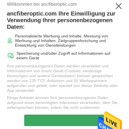
Willkommen bei ancfiberoptic.com
ancfiberoptic.com Ihre Einwilligung zur
Beliebte Kategorien
Alle
Verwendung Ihrer personenbezogenen
Daten:
Personalisierte Werbung und Inhalte, Messung von
MPO Glasfaserkabel
LWL-Patchkabel
Werbung und Inhalten, Zielgruppenforschung und
Entwicklung von Dienstleistungen
Speicherung und/oder Zugriff auf Informationen auf
Faser-
einem Gerät
Faseradapter
Verbindungskabel-
Ihre personenbezogenen Daten werden verarbeitet und
Verbindungsstücke
Informationen von Ihrem Gerät (Cookies, eindeutige
Kennungen und andere Gerätedaten) können gespeichert
werden,von 135 TCF-Anbietern und 65 Werbepartnern
aufgerufen und geteilt, oder speziell von dieser Website oder
LWL Pigtail
LWL Dämpfungsglied
App verwendet.
Einige Anbieter können Ihre personenbezogenen Daten
aufgrund eines berechtigten Interesses verarbeiten, dem Sie
Fiber Optic-Splitter
LWL-Kabel
widersprechen können, indem Sie nicht zustimmen.