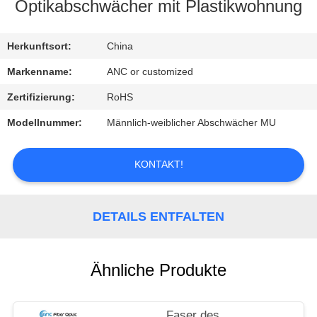
Optikabschwächer mit Plastikwohnung
TRETEN
SIE
Herkunftsort:
China
MIT
Markenname:
ANC or customized
UNS
Zertifizierung:
RoHS
IN
Modellnummer:
Männlich-weiblicher Abschwächer MU
VERBINDUNG
KONTAKT!
NACHRICHTEN
DETAILS ENTFALTEN
FÄLLE
Ähnliche Produkte
NEWS
Faser des