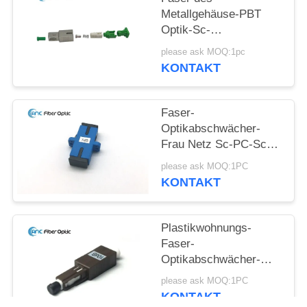
Metallgehäuse-PBT
Optik-Sc-
Abschwächer-Teil-
please ask MOQ:1pc
Mann zur Frau
KONTAKT
Faser-
Optikabschwächer-
Frau Netz Sc-PC-Sc
APC zur weiblichen
please ask MOQ:1PC
örtlich festgelegten
KONTAKT
Schutzwand
Plastikwohnungs-
Faser-
Optikabschwächer-
Monomode- 0-25dB
please ask MOQ:1PC
reparierte männlich-
KONTAKT
weibliches MU