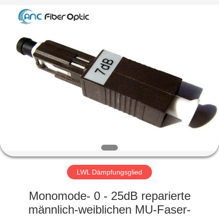
2019
-
2024
ancfiberoptic.com.
All
Rights
Reserved.
Developed
HAUS
by
ECER
PRODUKTE
ÜBER
UNS
FABRIK-
AUSFLUG
LWL Dämpfungsglied
Monomode- 0 - 25dB reparierte
QUALITÄTSKONTROLLE
männlich-weiblichen MU-Faser-