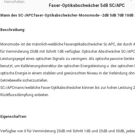
Hervorheben:
Faser-Optikabschwächer 5dB SC/APC
Mann des SC-/APCfaser-Optikabschwächer-Monomode--2dB 5dB 7dB 10dB 2
Beschreibung:
Monomode- ist der männlich-weibliche Faseroptikabschwächer Sc APC, der durch ANC
für Verminderung 20dB mit Schritt 1dB verfügbar. Optischer Abschwächer SC-/APCf
Leistungspegel eines optischen Signals zu verringern. Als optische passive Gerät
benutzt, um Kalibrierungskorrektur der optischen Energieleistung u. des optisch
optische Energie in einem stabilen und gewünschten Niveau in der Verbindung oh
Getriebewelle sicherzustellen.
SC-/APCmann/weibliche Faser-Optikabschwächer können bis zur hohen Leistung 2
Rückflussdämpfung anbieten.
Eigenschaften:
Verfügbar von 0 für Verminderung 20dB mit Schritt 1dB und 25dB und 30dB, jedes 