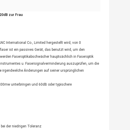
0dB zur Frau
 International Co., Limited hergestellt wird, von 0
aser ist ein passives Gerät, das benutzt wird, um den
e werden Faseroptikabschwächer hauptsächlich in Faseroptik
en Instrumentes u. Fasersignalverminderung auszuprüfen, um die
ne irgendwelche Änderungen auf seiner ursprünglichen
00mw unterbringen und 60dB oder typischere
bei der niedrigen Toleranz