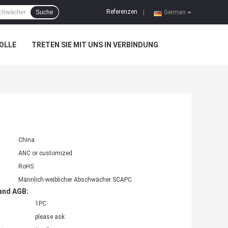
Referenzen
Suche
|
German
OLLE
TRETEN SIE MIT UNS IN VERBINDUNG
China
ANC or customized
RoHS
Männlich-weiblicher Abschwächer SCAPC
and AGB:
1PC
please ask