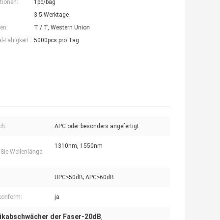
tionen:
1pc/bag
3-5 Werktage
en:
T / T, Western Union
-Fähigkeit:
5000pcs pro Tag
ch:
APC oder besonders angefertigt
1310nm, 1550nm
 Sie Wellenlänge:
UPC≥50dB; APC≥60dB
konform:
ja
ikabschwächer der Faser-20dB
,