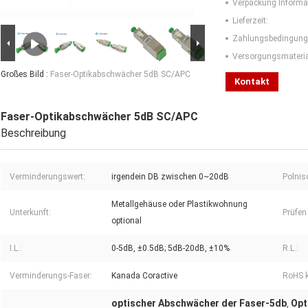
Verpackung Informa
Lieferzeit:
Zahlungsbedingung
Versorgungsmaterial
Großes Bild :
Faser-Optikabschwächer 5dB SC/APC
Kontakt
Faser-Optikabschwächer 5dB SC/APC
Beschreibung
Verminderungswert:
irgendein DB zwischen 0~20dB
Polnis
Metallgehäuse oder Plastikwohnung
Unterkunft:
Prüfen
optional
I.L.:
0-5dB, ±0.5dB; 5dB-20dB, ±10%
R.L.:
Verminderungs-Faser:
Kanada Coractive
RoHS 
optischer Abschwächer der Faser-5db
Opt
,