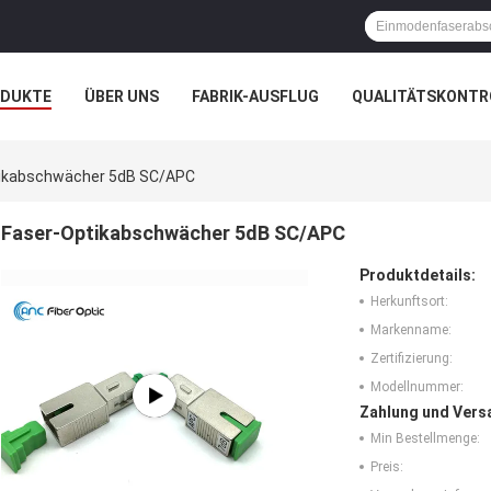
ODUKTE
ÜBER UNS
FABRIK-AUSFLUG
QUALITÄTSKONTR
N
FÄLLE
NACHRICHTEN
ikabschwächer 5dB SC/APC
Faser-Optikabschwächer 5dB SC/APC
Produktdetails:
Herkunftsort:
Markenname:
Zertifizierung:
Modellnummer:
Zahlung und Vers
Min Bestellmenge:
Preis: