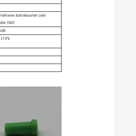
mehreren Betriebsarten oder
oder OM3
.5dB
 ±10%