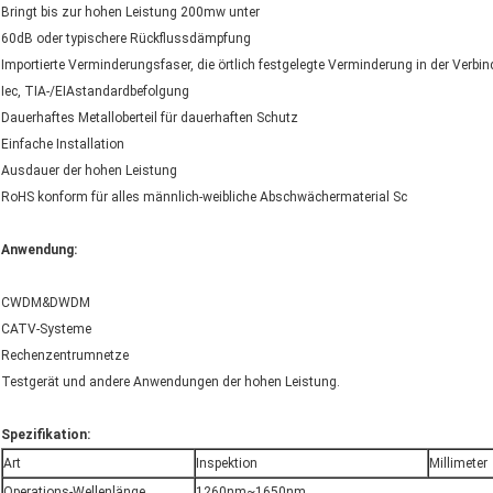
Bringt bis zur hohen Leistung 200mw unter
60dB oder typischere Rückflussdämpfung
Importierte Verminderungsfaser, die örtlich festgelegte Verminderung in der Verbi
Iec, TIA-/EIAstandardbefolgung
Dauerhaftes Metalloberteil für dauerhaften Schutz
Einfache Installation
Ausdauer der hohen Leistung
RoHS konform für alles männlich-weibliche Abschwächermaterial Sc
Anwendung:
CWDM&DWDM
CATV-Systeme
Rechenzentrumnetze
Testgerät und andere Anwendungen der hohen Leistung.
Spezifikation:
Art
Inspektion
Millimeter
Operations-Wellenlänge
1260nm~1650nm