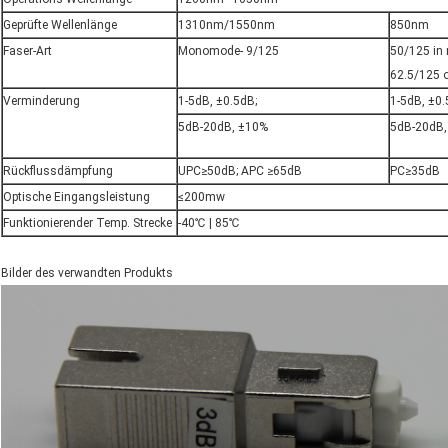
Geprüfte Wellenlänge
1310nm/1550nm
850nm
Faser-Art
Monomode- 9/125
50/125 in 
62.5/125 
Verminderung
1-5dB, ±0.5dB;
1-5dB, ±0
5dB-20dB, ±10%
5dB-20dB,
Rückflussdämpfung
UPC≥50dB; APC ≥65dB
PC≥35dB
Optische Eingangsleistung
≤200mw
Funktionierender Temp. Strecke
-40℃ | 85℃
Bilder des verwandten Produkts