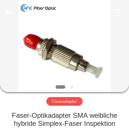
©
2019
-
2024
ancfiberoptic.com.
All
Rights
Reserved.
HAUS
Developed
by
ECER
PRODUKTE
ÜBER
UNS
FABRIK-
AUSFLUG
Faseradapter
Faser-Optikadapter SMA weibliche
QUALITÄTSKONTROLLE
hybride Simplex-Faser Inspektion