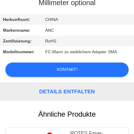
Millimeter optional
TRETEN
SIE
Herkunftsort:
CHINA
MIT
Markenname:
ANC
UNS
Zertifizierung:
RoHS
IN
Modellnummer:
FC-Mann zu weiblichem Adapter SMA
VERBINDUNG
KONTAKT!
NACHRICHTEN
DETAILS ENTFALTEN
FÄLLE
Ähnliche Produkte
NEWS
ROTES Faser-