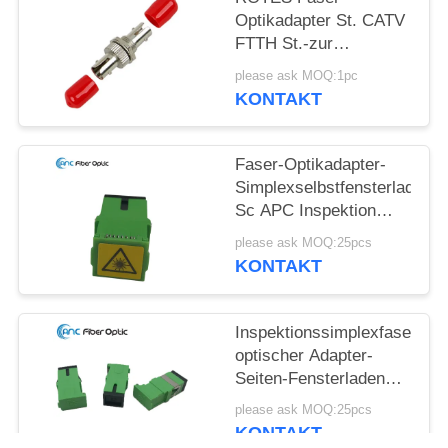
Optikadapter St. CATV
FTTH St.-zur
Simplexzink-Legierung
please ask MOQ:1pc
KONTAKT
Faser-Optikadapter-
Simplexselbstfensterladen
Sc APC Inspektion
Flangeless Adapter
please ask MOQ:25pcs
KONTAKT
Inspektionssimplexfaser-
optischer Adapter-
Seiten-Fensterladen
Sc-APC ohne Flansch
please ask MOQ:25pcs
KONTAKT