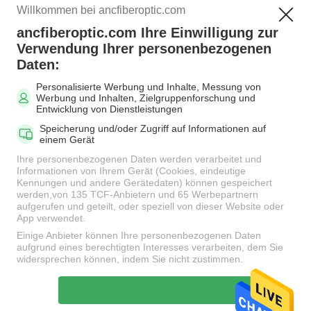
Willkommen bei ancfiberoptic.com
ancfiberoptic.com Ihre Einwilligung zur
Beliebte Kategorien
Alle
Verwendung Ihrer personenbezogenen
Daten:
Personalisierte Werbung und Inhalte, Messung von
MPO Glasfaserkabel
LWL-Patchkabel
Werbung und Inhalten, Zielgruppenforschung und
Entwicklung von Dienstleistungen
Speicherung und/oder Zugriff auf Informationen auf
Faser-
einem Gerät
Faseradapter
Verbindungskabel-
Ihre personenbezogenen Daten werden verarbeitet und
Verbindungsstücke
Informationen von Ihrem Gerät (Cookies, eindeutige
Kennungen und andere Gerätedaten) können gespeichert
werden,von 135 TCF-Anbietern und 65 Werbepartnern
aufgerufen und geteilt, oder speziell von dieser Website oder
LWL Pigtail
LWL Dämpfungsglied
App verwendet.
Einige Anbieter können Ihre personenbezogenen Daten
aufgrund eines berechtigten Interesses verarbeiten, dem Sie
Fiber Optic-Splitter
LWL-Kabel
widersprechen können, indem Sie nicht zustimmen.