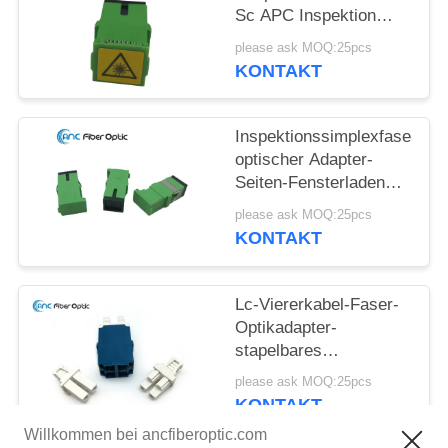
Sc APC Inspektion
Flangeless Adapter
please ask MOQ:25pcs
KONTAKT
Inspektionssimplexfaser-
optischer Adapter-
Seiten-Fensterladen
Sc-APC ohne Flansch
please ask MOQ:25pcs
KONTAKT
Lc-Viererkabel-Faser-
Optikadapter-
stapelbares
Vieröffnungen in den
please ask MOQ:25pcs
blaues Grün-Aqua-
KONTAKT
Farben
Willkommen bei ancfiberoptic.com