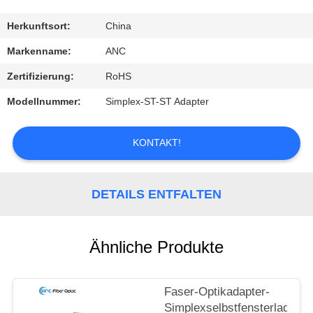
TRETEN
Herkunftsort:
China
SIE
Markenname:
ANC
MIT
Zertifizierung:
RoHS
UNS
Modellnummer:
Simplex-ST-ST Adapter
IN
VERBINDUNG
KONTAKT!
NACHRICHTEN
DETAILS ENTFALTEN
FÄLLE
Ähnliche Produkte
NEWS
Faser-Optikadapter-
Simplexselbstfensterladen