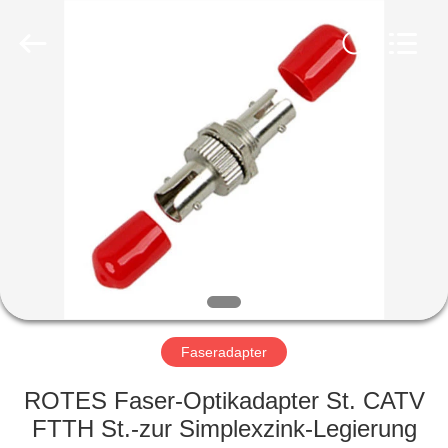
2019
-
2024
ancfiberoptic.com.
All
Rights
Reserved.
Developed
HAUS
by
ECER
PRODUKTE
ÜBER
UNS
FABRIK-
AUSFLUG
Faseradapter
ROTES Faser-Optikadapter St. CATV
QUALITÄTSKONTROLLE
FTTH St.-zur Simplexzink-Legierung