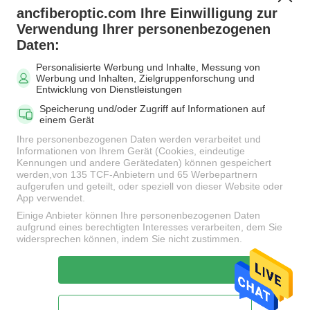
ancfiberoptic.com Ihre Einwilligung zur
Beliebte Kategorien
Alle
Verwendung Ihrer personenbezogenen
Daten:
Personalisierte Werbung und Inhalte, Messung von
MPO Glasfaserkabel
LWL-Patchkabel
Werbung und Inhalten, Zielgruppenforschung und
Entwicklung von Dienstleistungen
Speicherung und/oder Zugriff auf Informationen auf
Faser-
einem Gerät
Faseradapter
Verbindungskabel-
Ihre personenbezogenen Daten werden verarbeitet und
Verbindungsstücke
Informationen von Ihrem Gerät (Cookies, eindeutige
Kennungen und andere Gerätedaten) können gespeichert
werden,von 135 TCF-Anbietern und 65 Werbepartnern
aufgerufen und geteilt, oder speziell von dieser Website oder
LWL Pigtail
LWL Dämpfungsglied
App verwendet.
Einige Anbieter können Ihre personenbezogenen Daten
aufgrund eines berechtigten Interesses verarbeiten, dem Sie
Fiber Optic-Splitter
LWL-Kabel
widersprechen können, indem Sie nicht zustimmen.
Unterzeichnen