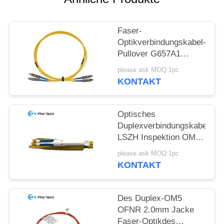
Faser-
Optikverbindungskabel-
Pullover G657A1
G657A2 G652D aus
please ask MOQ:1pc
optischen Fasern
KONTAKT
Optisches
Duplexverbindungskabel
LSZH Inspektion OM2
OM3 OM5
please ask MOQ:1pc
Verbindungskabel-
KONTAKT
FTTX
Des Duplex-OM5
OFNR 2.0mm Jacke
Faser-Optikdes