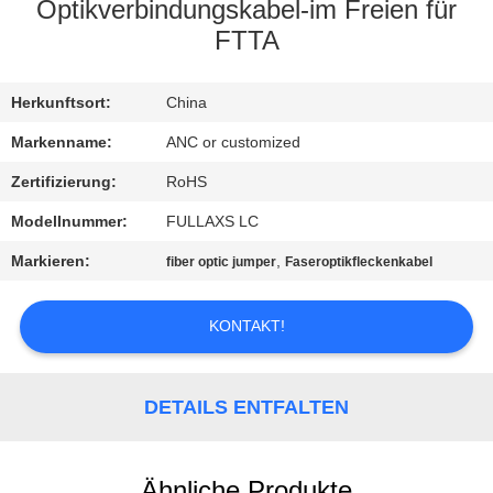
Optikverbindungskabel-im Freien für
TRETEN
FTTA
SIE
Herkunftsort:
China
MIT
UNS
Markenname:
ANC or customized
IN
Zertifizierung:
RoHS
VERBINDUNG
Modellnummer:
FULLAXS LC
Markieren:
,
fiber optic jumper
Faseroptikfleckenkabel
NACHRICHTEN
KONTAKT!
FÄLLE
DETAILS ENTFALTEN
NEWS
Ähnliche Produkte