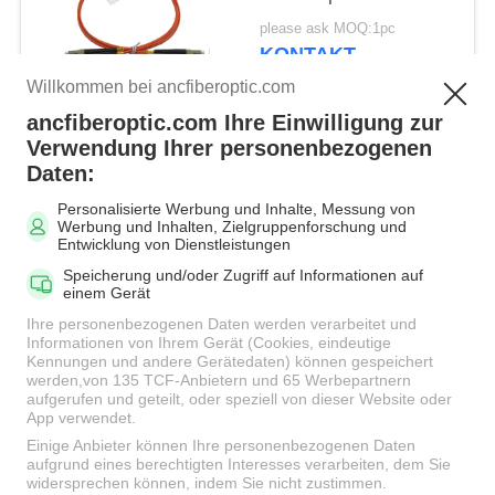
verbindungskabel-in
please ask MOQ:1pc
mehreren Betriebsarten
KONTAKT
Willkommen bei ancfiberoptic.com
ancfiberoptic.com Ihre Einwilligung zur
Beliebte Kategorien
Alle
Verwendung Ihrer personenbezogenen
Daten:
Personalisierte Werbung und Inhalte, Messung von
MPO Glasfaserkabel
LWL-Patchkabel
Werbung und Inhalten, Zielgruppenforschung und
Entwicklung von Dienstleistungen
Speicherung und/oder Zugriff auf Informationen auf
Faser-
einem Gerät
Faseradapter
Verbindungskabel-
Ihre personenbezogenen Daten werden verarbeitet und
Verbindungsstücke
Informationen von Ihrem Gerät (Cookies, eindeutige
Kennungen und andere Gerätedaten) können gespeichert
werden,von 135 TCF-Anbietern und 65 Werbepartnern
aufgerufen und geteilt, oder speziell von dieser Website oder
LWL Pigtail
LWL Dämpfungsglied
App verwendet.
Einige Anbieter können Ihre personenbezogenen Daten
aufgrund eines berechtigten Interesses verarbeiten, dem Sie
Fiber Optic-Splitter
LWL-Kabel
widersprechen können, indem Sie nicht zustimmen.