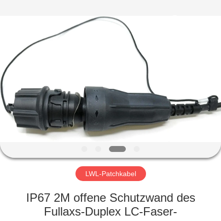
2019
-
2025
ancfiberoptic.com.
All
Rights
Reserved.
Developed
HAUS
by
ECER
PRODUKTE
ÜBER
UNS
FABRIK-
AUSFLUG
LWL-Patchkabel
IP67 2M offene Schutzwand des
QUALITÄTSKONTROLLE
Fullaxs-Duplex LC-Faser-