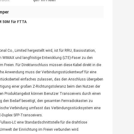
dicht:
Ip67 im Freien
umper
0M 50M für FTTA
l Co., Limited hergestellt wird, ist für RRU, Basisstation,
n WIMAX und langfristige Entwicklung (LTE)-Faser zu den
Freien. Für Direktanschluss müssen diese Kabel direkt in die
sche Anwendung muss der Verbindungsstückentwurf für eine
tückoberteil einfaches zulassen, das den Anschluss übergeben
htigung einer großen Z-Richtungstoleranz beim den Nutzen der
uen Produktangebot können Benutzer Transceivers durch einen
g den Bedarf beseitigt, den gesamten Fernradiokasten zu
optische Verbindung umfasst das Verbindungsstücksystem eine
LC-Duplex SFP-Transceivers.
ullaxs-LC eine Standardschnittstelle für die drahtlose
mwelt der Einrichtung im Freien verbunden wird.