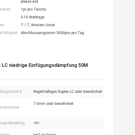
please ask
tionen:
1pc pro Tasche
5-10 Werktage
en:
T / T, Western Union
-Fähigkeit:
Abschlussprogramm 3000pcs pro Tag
s LC niedrige Einfügungsdämpfung 50M
dungsstück B:
Regelmäßiges Duplex LC oder Gewohnheit
7.0mm oder Gewohnheit
urchmesser:
gungsdämpfung:
<0>