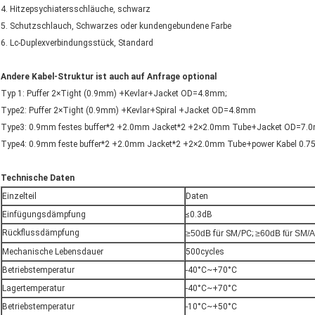
4. Hitzepsychiatersschläuche, schwarz
5. Schutzschlauch, Schwarzes oder kundengebundene Farbe
6. Lc-Duplexverbindungsstück, Standard
Andere Kabel-Struktur ist auch auf Anfrage optional
Typ 1: Puffer 2×Tight (0.9mm) +Kevlar+Jacket OD=4.8mm;
Type2: Puffer 2×Tight (0.9mm) +Kevlar+Spiral +Jacket OD=4.8mm
Type3: 0.9mm festes buffer*2 +2.0mm Jacket*2 +2×2.0mm Tube+Jacket OD=7.
Type4: 0.9mm feste buffer*2 +2.0mm Jacket*2 +2×2.0mm Tube+power Kabel 0.7
Technische Daten
Einzelteil
Daten
Einfügungsdämpfung
≤0.3dB
Rückflussdämpfung
≥50dB
für SM/PC;
≥60dB für SM/
Mechanische Lebensdauer
500cycles
Betriebstemperatur
-40°C~+70°C
Lagertemperatur
-40°C~+70°C
Betriebstemperatur
-10°C~+50°C