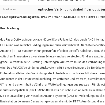
Rückflussdämpfung:
>50dB für SM/PC; >60dB für SM/APC
Wasser
optisches Verbindungskabel
fiber optic j
Markieren:
,
Faser-Optikverbindungskabel IP67 im Freien 10M 4Core 8Core Fullaxs LC 2
Beschreibung
das Faser-Optikverbindungskabel 4Core 8Core Fullaxs-LC, das durch ANC Internationa
FTTA und wasserdichte Bedingungen im Freien weit verbreitet. Nächste Generatio
Antenne (FTTA)-Zusammenhangentwürfen erfordern schroffe Kabel für Gebrauch im 
optischen Transceivers zwar einen Schutzwandbau verstopfen. Für diese spezifi
große Toleranz in der Z-Richtung unterbringen. Außerdem muss das Verbindungss
wird. Das FullAXS-Verbindungsstücksystem erfüllt diese Bedingung bei Berücksic
Einhandinstallation des Verbindungsstückoberteils auch anbieten. Mit diesem ne
Ausschnitt in der Schutzwand auch bequem entfernen und ersetzen, die vollständi
öffnen und seinen Inhalt gefährlichen Wetterbedingungen auszusetzen. Für die 
industriekompatible Duplex LC-Schnittstelle für den schnellen Anschluss in allen 
Mit der Entwicklung von verteilten Antenne syatems (DAS), ist Verbindungsstücke F
Basisstation der neuen Generation geworden, die mit der FTTA-Ausrüstung diese U