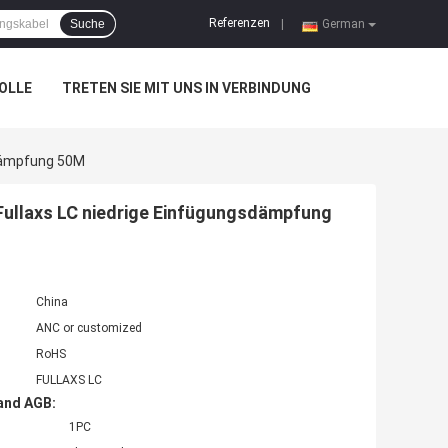
Referenzen
Suche
|
German
OLLE
TRETEN SIE MIT UNS IN VERBINDUNG
sdämpfung 50M
Fullaxs LC niedrige Einfügungsdämpfung
China
ANC or customized
RoHS
FULLAXS LC
and AGB:
1PC