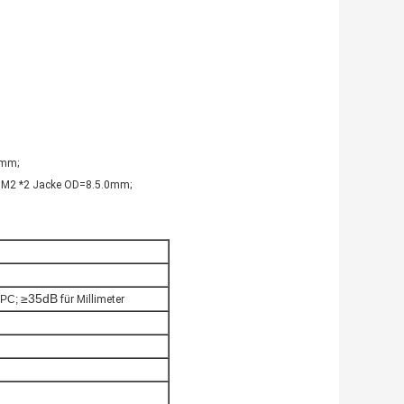
0mm;
5M2 *2 Jacke OD=8.5.0mm;
≥35dB
APC;
für Millimeter