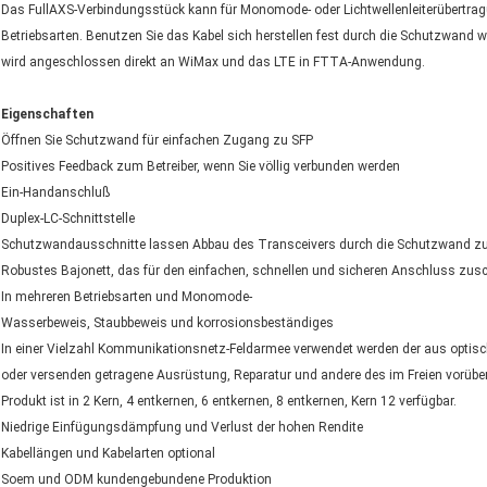
Das FullAXS-Verbindungsstück kann für Monomode- oder Lichtwellenleiterübertr
Betriebsarten. Benutzen Sie das Kabel sich herstellen fest durch die Schutzwand w
wird angeschlossen direkt an WiMax und das LTE in FTTA-Anwendung.
Eigenschaften
Öffnen Sie Schutzwand für einfachen Zugang zu SFP
Positives Feedback zum Betreiber, wenn Sie völlig verbunden werden
Ein-Handanschluß
Duplex-LC-Schnittstelle
Schutzwandausschnitte lassen Abbau des Transceivers durch die Schutzwand zu (
Robustes Bajonett, das für den einfachen, schnellen und sicheren Anschluss zusc
In mehreren Betriebsarten und Monomode-
Wasserbeweis, Staubbeweis und korrosionsbeständiges
In einer Vielzahl Kommunikationsnetz-Feldarmee verwendet werden der aus optisc
oder versenden getragene Ausrüstung, Reparatur und andere des im Freien vorübe
Produkt ist in 2 Kern, 4 entkernen, 6 entkernen, 8 entkernen, Kern 12 verfügbar.
Niedrige Einfügungsdämpfung und Verlust der hohen Rendite
Kabellängen und Kabelarten optional
Soem und ODM kundengebundene Produktion