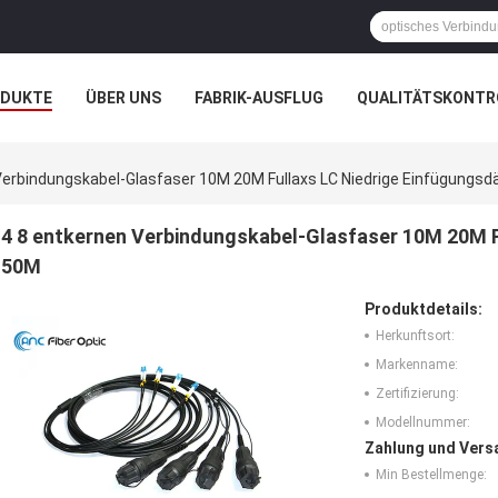
ODUKTE
ÜBER UNS
FABRIK-AUSFLUG
QUALITÄTSKONTR
N
FÄLLE
NACHRICHTEN
Verbindungskabel-Glasfaser 10M 20M Fullaxs LC Niedrige Einfügung
4 8 entkernen Verbindungskabel-Glasfaser 10M 20M 
50M
Produktdetails:
Herkunftsort:
Markenname:
Zertifizierung:
Modellnummer:
Zahlung und Vers
Min Bestellmenge: