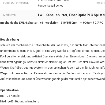
0.9mm oder 2.0mm oder
Faser-Durchmesser:
Verbin
kundenspezifisches
LWL-Kabel-splitter
Fiber Optic PLC Splitte
Markieren:
,
mechanische LWL-Schalter 1x4 Inspektion 1310/1550nm 1m 900um FC/APC
Beschreibung
schließt der mechanische Optikschalter der Faser 1xN, der durch ANC International 
ankommendes optisches Signal in eine vorgewählte Ertragfaser umadressiert. Di
Konfiguration erzielt und aktiviert über ein elektrisches Steuersignal. Die mechani
Schaltverzögerungs- sowie bidirektionaleleistung an. Ist LWL-Schalter 1×4 eine Art
Weges. Kraftübertragungssystem im aus optischen Fasern wird er für Mehrkanalf
Wegschutz aus optischen Fasern etc. verwendet. Außerdem wird er auch Testsyste
Außenkabeltest und Sensor-Überwachungsanlage der Multistelle optische verwend
Spezifikation
Bis 128 Kanäle
Niedrige Einfügungsdämpfung