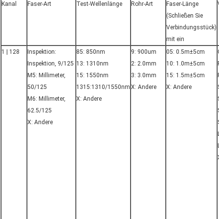
Kanal
Faser-Art
Test-Wellenlänge
Rohr-Art
Faser-Länge
(Schließen Sie
Verbindungsstück)
mit ein
1 | 128
Inspektion:
85: 850nm
9: 900um
05: 0.5m±5cm
Inspektion, 9/125
13: 1310nm
2: 2.0mm
10: 1.0m±5cm
M5: Millimeter,
15: 1550nm
3: 3.0mm
15: 1.5m±5cm
50/125
1315:1310/1550nm
X: Andere
X: Andere
M6: Millimeter,
X: Andere
62.5/125
X: Andere