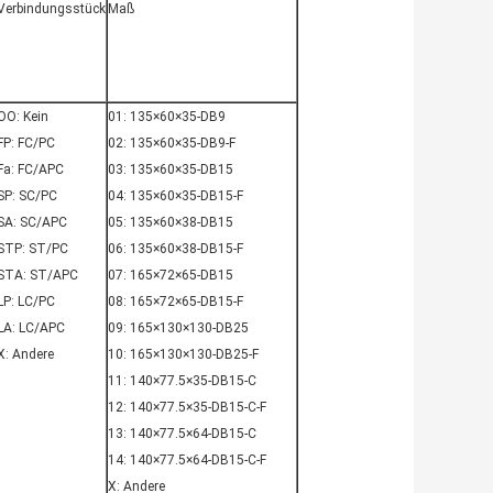
Verbindungsstück
Maß
OO: Kein
01: 135×60×35-DB9
FP: FC/PC
02: 135×60×35-DB9-F
Fa: FC/APC
03: 135×60×35-DB15
SP: SC/PC
04: 135×60×35-DB15-F
SA: SC/APC
05: 135×60×38-DB15
STP: ST/PC
06: 135×60×38-DB15-F
STA: ST/APC
07: 165×72×65-DB15
LP: LC/PC
08: 165×72×65-DB15-F
LA: LC/APC
09: 165×130×130-DB25
X: Andere
10: 165×130×130-DB25-F
11: 140×77.5×35-DB15-C
12: 140×77.5×35-DB15-C-F
13: 140×77.5×64-DB15-C
14: 140×77.5×64-DB15-C-F
X: Andere