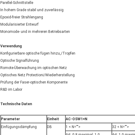
Parellel-Schnittstelle
In hohem Grade stabil und zuverlässig
Epoxid-freier Strahlengang
Modularisierter Entwurf
Monomode- und in mehreren Betriebsarten
Verwendung
Konfigurierbare optische fügen hinzu,/Tropfen
Optische Signalführung
Romote-Überwachung im optischen Netz
Optisches Netz Protectioni/Wiederherstellung
Prüfung der Faser-optischen Komponente
R&D im Labor
Technische Daten
Parameter
Einheit
AC-OSW1×N
Einfügungsdämpfung
DB
1 < N="">
32 < N="">
Art: 0,8 maximal: 1,0
Art: 1,0 maxim