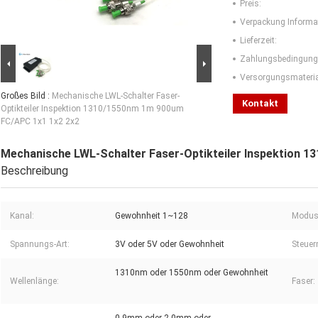
Preis:
Verpackung Informa
Lieferzeit:
Zahlungsbedingung
Versorgungsmaterial
Großes Bild :
Mechanische LWL-Schalter Faser-
Kontakt
Optikteiler Inspektion 1310/1550nm 1m 900um
FC/APC 1x1 1x2 2x2
Mechanische LWL-Schalter Faser-Optikteiler Inspektion 
Beschreibung
Kanal:
Gewohnheit 1~128
Modus
Spannungs-Art:
3V oder 5V oder Gewohnheit
Steuer
1310nm oder 1550nm oder Gewohnheit
Wellenlänge:
Faser: