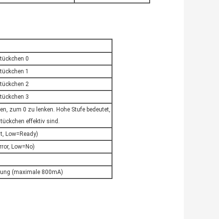
tückchen 0
tückchen 1
tückchen 2
tückchen 3
en, zum 0 zu lenken. Hohe Stufe bedeutet,
ückchen effektiv sind.
eit, Low=Ready)
rror, Low=No)
gung (maximale 800mA)