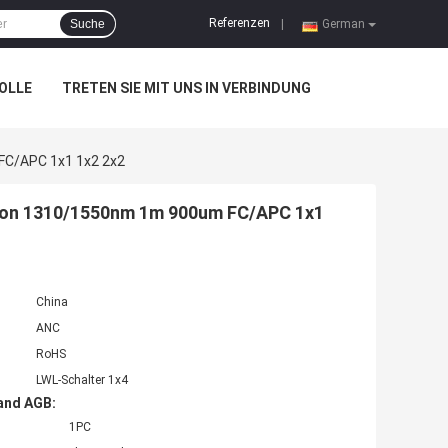
Referenzen
Suche
|
German
OLLE
TRETEN SIE MIT UNS IN VERBINDUNG
FC/APC 1x1 1x2 2x2
tion 1310/1550nm 1m 900um FC/APC 1x1
China
ANC
RoHS
LWL-Schalter 1x4
and AGB:
1PC