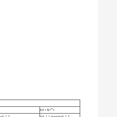
64 < N="">
al: 1,2
Art: 1,1 maximal: 1,3