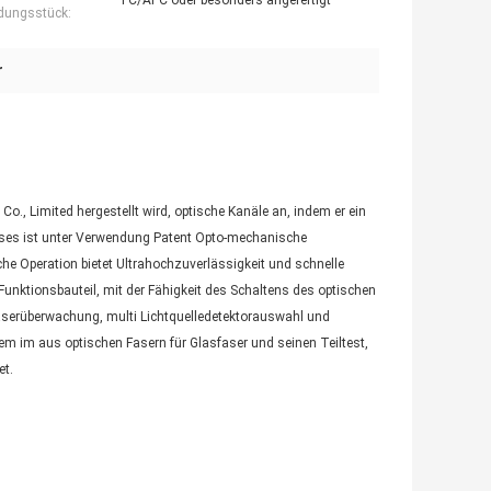
FC/APC oder besonders angefertigt
dungsstück:
r
Co., Limited hergestellt wird, optische Kanäle an, indem er ein
eses ist unter Verwendung Patent Opto-mechanische
sche Operation bietet Ultrahochzuverlässigkeit und schnelle
 Funktionsbauteil, mit der Fähigkeit des Schaltens des optischen
aserüberwachung, multi Lichtquelledetektorauswahl und
m im aus optischen Fasern für Glasfaser und seinen Teiltest,
et.