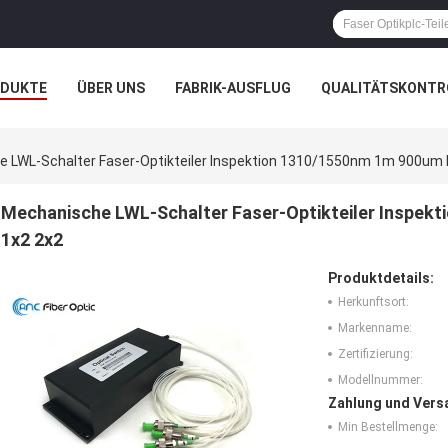
ODUKTE
ÜBER UNS
FABRIK-AUSFLUG
QUALITÄTSKONTR
N
FÄLLE
NACHRICHTEN
 LWL-Schalter Faser-Optikteiler Inspektion 1310/1550nm 1m 900um 
Mechanische LWL-Schalter Faser-Optikteiler Inspek
1x2 2x2
Produktdetails:
Herkunftsort:
Markenname:
Zertifizierung:
Modellnummer:
Zahlung und Vers
Min Bestellmenge: