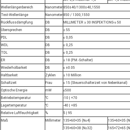
Wellenlängenbereich
Nanometer
850±40/1300±40,1550
Test-Wellenlänge
Nanometer
850 / 1300,1550
Rückflussdämpfung
DB
MILLIMETER ≥ 30 INSPEKTIONS-≥ 50
Übersprechen
DB
≥ 55
PDL
DB
≤ 0,05
WDL
DB
≤ 0,25
TDL
DB
≤ 0,25
ER
DB
≥ 18 (P.M.-Schalter)
Wiederholbarkeit
DB
≤ ±0.05
Haltbarkeit
Zyklen
≥ 10 Million
Schaltzeit
Frau
≤ 15 (Steuerschalterzeit von Nebenkanal)
Optische Energie
mW
≤500
Betriebstemperatur
℃
-10 | +70
Lagertemperatur
℃
-40 | +85
Relative Luftfeuchtigkeit
%
5 | 95
Maß
Millimeter
135×60×35 (N≤4)
135×60×35 (N
135×60×38 (N≤32)
165×72×65 (N