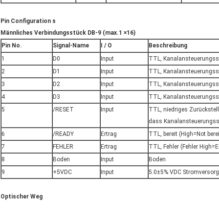
Pin Configuration s
Männliches Verbindungsstück DB-9 (max.1 ×16)
Pin No.
Signal-Name
I / O
Beschreibung
1
D0
Input
TTL, Kanalansteuerungss
2
D1
Input
TTL, Kanalansteuerungss
3
D2
Input
TTL, Kanalansteuerungss
4
D3
Input
TTL, Kanalansteuerungss
5
/RESET
Input
TTL, niedriges Zurückstell
dass Kanalansteuerungsst
6
/READY
Ertrag
TTL, bereit (High=Not ber
7
FEHLER
Ertrag
TTL, Fehler (Fehler High=E
8
Boden
Input
Boden
9
+5VDC
Input
5.0±5% VDC Stromversor
Optischer Weg