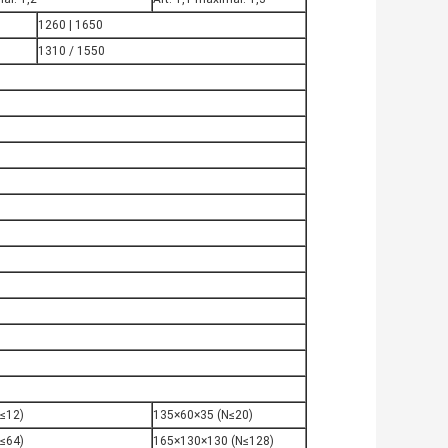
1260 | 1650
1310 / 1550
≤12)
135×60×35 (N≤20)
≤64)
165×130×130 (N≤128)