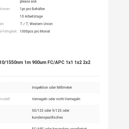
please ask
tionen:
1pc pro Behälter
10 Arbeitstage
en:
T / T, Western Union
-Fähigkeit:
1000pcs pro Monat
1310/1550nm 1m 900um FC/APC 1x1 1x2 2x2
:
Inspektion oder Millimeter
modell:
Verriegeln oder nicht-Verriegeln
50/125 oder 9/125 oder
kundenspezifisches