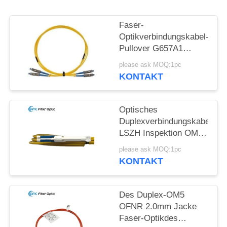
Faser-
Optikverbindungskabel-
Pullover G657A1
G657A2 G652D aus
please ask MOQ:1pc
optischen Fasern
KONTAKT
Optisches
Duplexverbindungskabel
LSZH Inspektion OM2
OM3 OM5
please ask MOQ:1pc
Verbindungskabel-
KONTAKT
FTTX
Des Duplex-OM5
OFNR 2.0mm Jacke
Faser-Optikdes