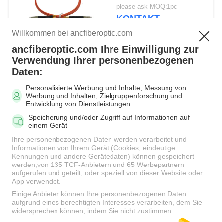
verbindungskabel-in
please ask MOQ:1pc
mehreren Betriebsarten
KONTAKT
Willkommen bei ancfiberoptic.com
ancfiberoptic.com Ihre Einwilligung zur
Beliebte Kategorien
Alle
Verwendung Ihrer personenbezogenen
Daten:
Personalisierte Werbung und Inhalte, Messung von
MPO Glasfaserkabel
LWL-Patchkabel
Werbung und Inhalten, Zielgruppenforschung und
Entwicklung von Dienstleistungen
Speicherung und/oder Zugriff auf Informationen auf
Faser-
einem Gerät
Faseradapter
Verbindungskabel-
Ihre personenbezogenen Daten werden verarbeitet und
Verbindungsstücke
Informationen von Ihrem Gerät (Cookies, eindeutige
Kennungen und andere Gerätedaten) können gespeichert
werden,von 135 TCF-Anbietern und 65 Werbepartnern
aufgerufen und geteilt, oder speziell von dieser Website oder
LWL Pigtail
LWL Dämpfungsglied
App verwendet.
Einige Anbieter können Ihre personenbezogenen Daten
aufgrund eines berechtigten Interesses verarbeiten, dem Sie
Fiber Optic-Splitter
LWL-Kabel
widersprechen können, indem Sie nicht zustimmen.