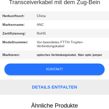
Transceiverkabel mit dem Zug-Bein
TRETEN
SIE
Herkunftsort:
China
MIT
Markenname:
ANC
UNS
Zertifizierung:
RoHS
IN
Modellnummer:
Vor-beendetes FTTH-Tropfen-
Verbindungskabel
VERBINDUNG
Markieren:
,
optisches Verbindungskabel
fiber optic jumper
NACHRICHTEN
KONTAKT!
FÄLLE
DETAILS ENTFALTEN
NEWS
Ähnliche Produkte