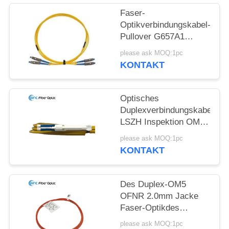
Faser-
Optikverbindungskabel-
Pullover G657A1
G657A2 G652D aus
please ask MOQ:1pc
optischen Fasern
KONTAKT
Optisches
Duplexverbindungskabel
LSZH Inspektion OM2
OM3 OM5
please ask MOQ:1pc
Verbindungskabel-
KONTAKT
FTTX
Des Duplex-OM5
OFNR 2.0mm Jacke
Faser-Optikdes
verbindungskabel-in
please ask MOQ:1pc