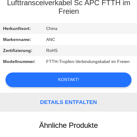
Lufttransceiverkabel Sc APC FTTH im
TRETEN
Freien
SIE
Herkunftsort:
China
MIT
UNS
Markenname:
ANC
IN
Zertifizierung:
RoHS
VERBINDUNG
Modellnummer:
FTTH-Tropfen-Verbindungskabel im Freien
NACHRICHTEN
KONTAKT!
FÄLLE
DETAILS ENTFALTEN
NEWS
Ähnliche Produkte