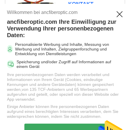
mehreren Betriebsarten
KONTAKT
Willkommen bei ancfiberoptic.com
ancfiberoptic.com Ihre Einwilligung zur
Beliebte Kategorien
Alle
Verwendung Ihrer personenbezogenen
Daten:
Personalisierte Werbung und Inhalte, Messung von
MPO Glasfaserkabel
LWL-Patchkabel
Werbung und Inhalten, Zielgruppenforschung und
Entwicklung von Dienstleistungen
Speicherung und/oder Zugriff auf Informationen auf
Faser-
einem Gerät
Faseradapter
Verbindungskabel-
Ihre personenbezogenen Daten werden verarbeitet und
Verbindungsstücke
Informationen von Ihrem Gerät (Cookies, eindeutige
Kennungen und andere Gerätedaten) können gespeichert
werden,von 135 TCF-Anbietern und 65 Werbepartnern
aufgerufen und geteilt, oder speziell von dieser Website oder
LWL Pigtail
LWL Dämpfungsglied
App verwendet.
Einige Anbieter können Ihre personenbezogenen Daten
aufgrund eines berechtigten Interesses verarbeiten, dem Sie
Fiber Optic-Splitter
LWL-Kabel
widersprechen können, indem Sie nicht zustimmen.