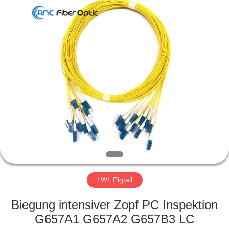
Copyright
©
2019
-
2024
ancfiberoptic.com.
All
Rights
HAUS
Reserved.
Developed
by
ECER
PRODUKTE
ÜBER
UNS
FABRIK-
AUSFLUG
LWL Pigtail
Biegung intensiver Zopf PC Inspektion
QUALITÄTSKONTROLLE
G657A1 G657A2 G657B3 LC