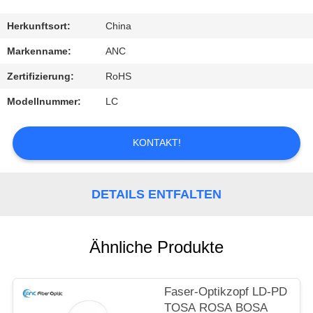
TRETEN
Herkunftsort:
China
SIE
Markenname:
ANC
MIT
Zertifizierung:
RoHS
UNS
Modellnummer:
LC
IN
VERBINDUNG
KONTAKT!
NACHRICHTEN
DETAILS ENTFALTEN
FÄLLE
Ähnliche Produkte
NEWS
Faser-Optikzopf LD-PD
TOSA ROSA BOSA