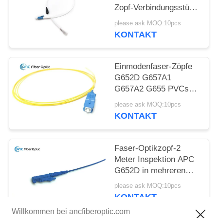
Zopf-Verbindungsstück
in mehreren
please ask MOQ:10pcs
Betriebsarten
KONTAKT
Einmodenfaser-Zöpfe
G652D G657A1
G657A2 G655 PVCs
LSZH
please ask MOQ:10pcs
KONTAKT
Faser-Optikzopf-2
Meter Inspektion APC
G652D in mehreren
Betriebsarten für
please ask MOQ:10pcs
FTTH-Netz
KONTAKT
Willkommen bei ancfiberoptic.com