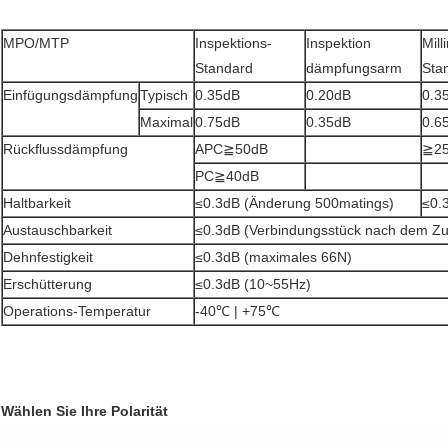
MPO/MTP
Inspektions-
Inspektion
Mill
Standard
dämpfungsarm
Sta
Einfügungsdämpfung
Typisch
0.35dB
0.20dB
0.3
Maximal
0.75dB
0.35dB
0.6
Rückflussdämpfung
APC≧50dB
≧2
PC≧40dB
Haltbarkeit
≤0.3dB (Änderung 500matings)
≤0.
Austauschbarkeit
≤0.3dB (Verbindungsstück nach dem Zuf
Dehnfestigkeit
≤0.3dB (maximales 66N)
Erschütterung
≤0.3dB (10~55Hz)
Operations-Temperatur
-40℃ | +75℃
Wählen Sie Ihre Polarität