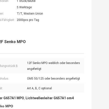
tionen:
1 stück/beutel
5 Werktage
en:
T/T, Western Union
-Fähigkeit:
2000pcs pro Tag
12F Senko MPO
12F Senko MPO weiblich oder besonders
dungsstück B:
angefertigt
Modus:
OM5 50/125 oder besonders angefertigt
ät:
Art A, B, C optional
ter G657A1 MPO
Lichtwellenleiter G657A1 om4
,
enko MPO