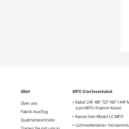
über
MPO Glasfaserkabel
Kabel 24F 48F 72F 96F 144
Über uns
zum MPO-Stamm-Kabel
Fabrik-Ausflug
Kassetten-Modul LC MPO
Qualitätskontrolle
Lichtwellenleiter-Versamm
Treten Sie mit uns in