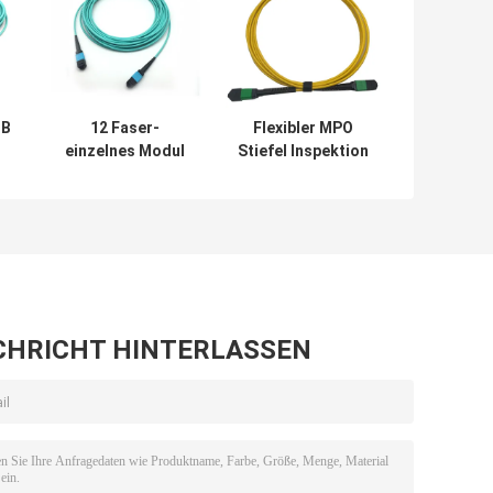
 B
12 Faser-
Flexibler MPO
einzelnes Modul
Stiefel Inspektion
r-
Mpo-LWL - Kabel
G657A1 12F Flex
-
mit
Bend MPO des
Verbindungsstück
Kabel-3 Meter
OM3 LC 0.9mm
CHRICHT HINTERLASSEN