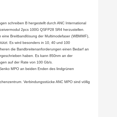
n schreiben B hergestellt durch ANC International
nsceivermodul 2pcs 100G QSFP28 SR4 herzustellen.
en eine Breitbandlösung der Multimodefaser (WBMMF),
ützt. Es wird besonders in 10, 40 und 100
heren die Bandbreitenanforderungen einen Bedarf an
orgeschrieben haben. Es kann 850nm an der
agen auf der Rate von 100 Gb/s.
enko MPO an beiden Enden des lindgrünen
echenzentrum. Verbindungsstücke ANC MPO sind völlig