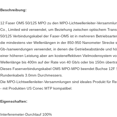
Beschreibung:
12 Faser OM5 50/125 MPO zu den MPO-Lichtwellenleiter-Versammlunge
Co., Limited wird verwendet, um Beziehung zwischen optischem Tra
50/125 Verbindungskabel der Faser-OM5 ist in mehreren Betriebsart
die mindestens vier Wellenlängen in der 850-950 Nanometer Strecke st
Gb-/sanwendungen verwendet, in denen die Getriebeabstände und hö
einer höheren Leistung aber am kosteneffektiven Vielmodensystem v
Wellenlänge bis 400m auf der Rate von 40 Gb/s oder bis 150m übertr
Dieses Faserverbindungskabel OM5 MPO-MPO beendet Buchse 12F S
Rundenkabels 3.0mm Durchmessers.
Die MPO-Lichtwellenleiter-Versammlungen sind ideales Produkt für R
- mit Produkten US Conec MTP kompatibel.
Eigenschaften:
Interferemeter-Durchlauf 100%