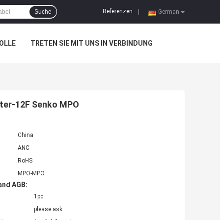
Referenzen
Suche
|
German
OLLE
TRETEN SIE MIT UNS IN VERBINDUNG
iter-12F Senko MPO
China
ANC
RoHS
MPO-MPO
and AGB:
1pc
please ask