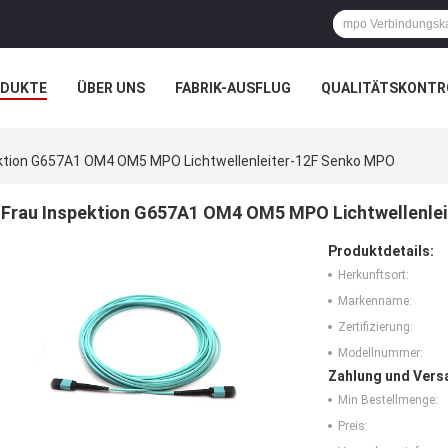
ODUKTE
ÜBER UNS
FABRIK-AUSFLUG
QUALITÄTSKONTR
N
FÄLLE
NACHRICHTEN
ektion G657A1 OM4 OM5 MPO Lichtwellenleiter-12F Senko MPO
Frau Inspektion G657A1 OM4 OM5 MPO Lichtwellenle
Produktdetails:
Herkunftsort:
Markenname:
Zertifizierung:
Modellnummer:
Zahlung und Vers
Min Bestellmenge:
Preis: