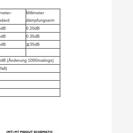
imeter-
Millimeter
ndard
dämpfungsarm
5dB
0.20dB
5dB
0.35dB
5dB
≧35dB
3dB (Änderung 1000matings)
all)