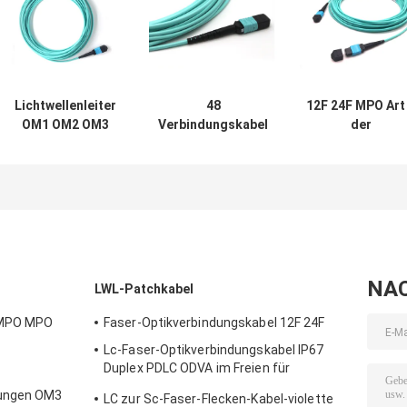
Lichtwellenleiter
48
12F 24F MPO Art
OM1 OM2 OM3
Verbindungskabel
der
MPO lockern
Inspektion OM3
Lichtwellenleite
heraus LWL -
OM4 OM5 der
Versammlungs
Kabel-
Faser-G657A2
OM5 50/125
Versammlung auf
MTP Mpo
optional
NA
LWL-Patchkabel
F MPO MPO
Faser-Optikverbindungskabel 12F 24F
Lc-Faser-Optikverbindungskabel IP67
Duplex PDLC ODVA im Freien für
Basisstation 3G 4G
lungen OM3
LC zur Sc-Faser-Flecken-Kabel-violette