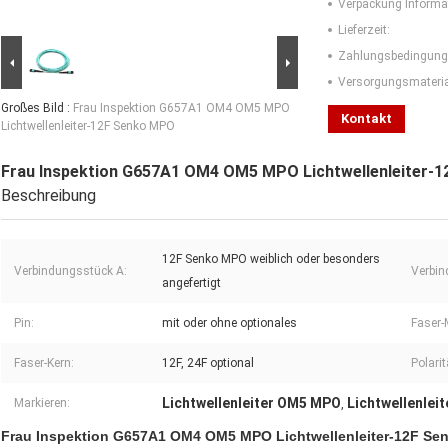
Verpackung Informa
Lieferzeit:
Zahlungsbedingung
Versorgungsmaterial
Großes Bild :
Frau Inspektion G657A1 OM4 OM5 MPO
Kontakt
Lichtwellenleiter-12F Senko MPO
Frau Inspektion G657A1 OM4 OM5 MPO Lichtwellenleiter-
Beschreibung
12F Senko MPO weiblich oder besonders
Verbindungsstück A:
Verbin
angefertigt
Pin:
mit oder ohne optionales
Faser-
Faser-Kern:
12F, 24F optional
Polarit
Lichtwellenleiter OM5 MPO
Lichtwellenlei
Markieren:
,
Frau Inspektion G657A1 OM4 OM5 MPO Lichtwellenleiter-12F S