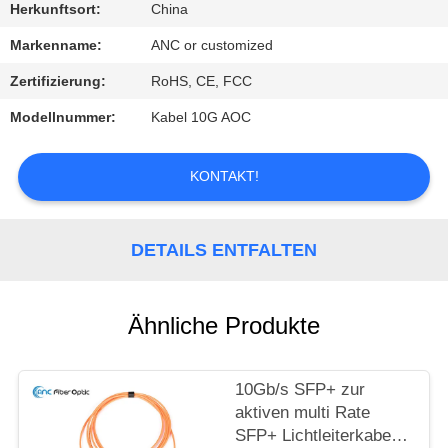
Herkunftsort:
China
TRETEN
Markenname:
ANC or customized
SIE
Zertifizierung:
RoHS, CE, FCC
MIT
Modellnummer:
Kabel 10G AOC
UNS
IN
KONTAKT!
VERBINDUNG
DETAILS ENTFALTEN
NACHRICHTEN
Ähnliche Produkte
FÄLLE
NEWS
10Gb/s SFP+ zur
aktiven multi Rate
SFP+ Lichtleiterkabel-