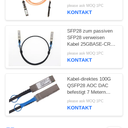
0.5~100m für Cisco
please ask MOQ:1PC
SFP-10G-AOC
KONTAKT
SFP28 zum passiven
SFP28 verweisen
Kabel 25GBASE-CR
des Befestigungs-
please ask MOQ:1PC
kupfernen Kabel-25G
KONTAKT
SFP28 DAC
Kabel-direktes 100G
QSFP28 AOC DAC
befestigt 7 Metern
100GBASE-CR4
please ask MOQ:1PC
niedrigen
KONTAKT
Übersprechen-