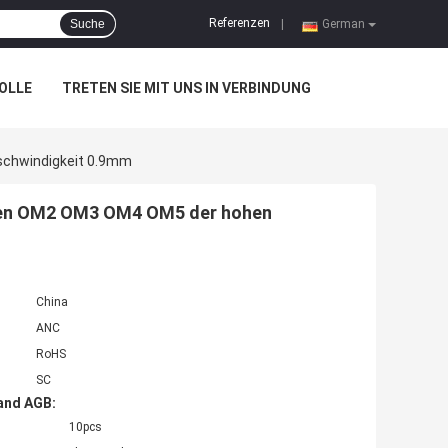
Referenzen
Suche
|
German
OLLE
TRETEN SIE MIT UNS IN VERBINDUNG
schwindigkeit 0.9mm
rten OM2 OM3 OM4 OM5 der hohen
China
ANC
RoHS
SC
and AGB:
10pcs