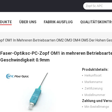
ODUKTE
ÜBER UNS
FABRIK-AUSFLUG
QUALITÄTSKONTR
N
FÄLLE
NACHRICHTEN
opf OM1 In Mehreren Betriebsarten OM2 OM3 OM4 OM5 Der Hohen Ge
Faser-Optiksc-PC-Zopf OM1 in mehreren Betriebsa
Geschwindigkeit 0.9mm
Produktdetails:
Herkunftsort:
Markenname:
Zertifizierung:
Modellnummer:
Zahlung und Vers
Min Bestellmenge: