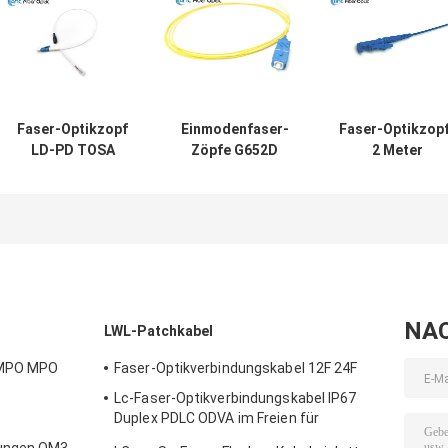
Faser-Optikzopf
Einmodenfaser-
Faser-Optikzop
LD-PD TOSA
Zöpfe G652D
2 Meter
ROSA BOSA Zopf-
G657A1 G657A2
Inspektion AP
Verbindungsstück
G655 PVCs LSZH
G652D in
in mehreren
mehreren
Betriebsarten
Betriebsarten f
FTTH-Netz
NA
LWL-Patchkabel
F MPO MPO
Faser-Optikverbindungskabel 12F 24F
Lc-Faser-Optikverbindungskabel IP67
Duplex PDLC ODVA im Freien für
Basisstation 3G 4G