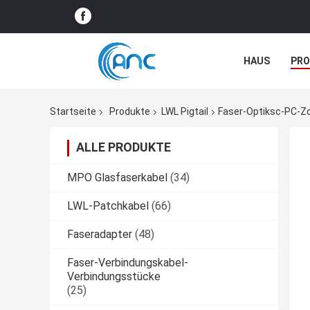
HAUS
PR
NACHRICHTE
Startseite
Produkte
LWL Pigtail
Faser-Optiksc-PC-Z
ALLE PRODUKTE
MPO Glasfaserkabel
(34)
LWL-Patchkabel
(66)
Faseradapter
(48)
Faser-Verbindungskabel-
Verbindungsstücke
(25)