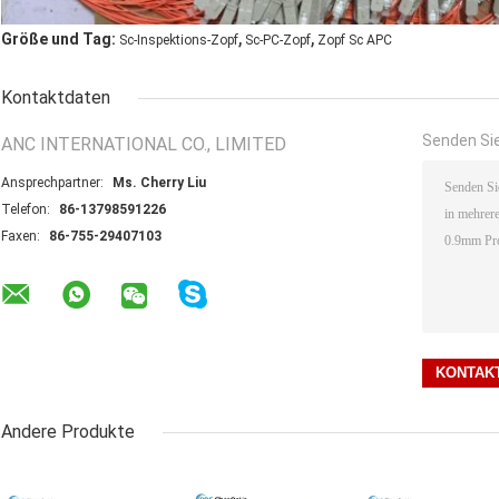
,
,
Größe und Tag:
Sc-Inspektions-Zopf
Sc-PC-Zopf
Zopf Sc APC
Kontaktdaten
Senden Sie
ANC INTERNATIONAL CO., LIMITED
Ansprechpartner:
Ms. Cherry Liu
Telefon:
86-13798591226
Faxen:
86-755-29407103
Andere Produkte