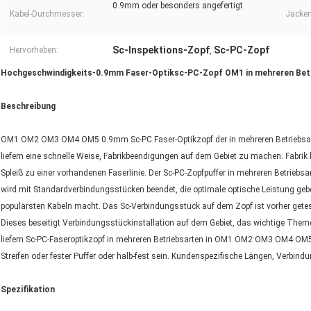
0.9mm oder besonders angefertigt
Kabel-Durchmesser:
Jacken
Sc-Inspektions-Zopf
Sc-PC-Zopf
Hervorheben:
,
Hochgeschwindigkeits-0.9mm Faser-Optiksc-PC-Zopf OM1 in mehreren Be
Beschreibung
OM1 OM2 OM3 OM4 OM5 0.9mm Sc-PC Faser-Optikzopf der in mehreren Betriebsarten,
liefern eine schnelle Weise, Fabrikbeendigungen auf dem Gebiet zu machen. Fabrik
Spleiß zu einer vorhandenen Faserlinie. Der Sc-PC-Zopfpuffer in mehreren Betriebs
wird mit Standardverbindungsstücken beendet, die optimale optische Leistung gebe
populärsten Kabeln macht. Das Sc-Verbindungsstück auf dem Zopf ist vorher getest
Dieses beseitigt Verbindungsstückinstallation auf dem Gebiet, das wichtige Themen
liefern Sc-PC-Faseroptikzopf in mehreren Betriebsarten in OM1 OM2 OM3 OM4 OM5
Streifen oder fester Puffer oder halb-fest sein. Kundenspezifische Längen, Verbin
Spezifikation