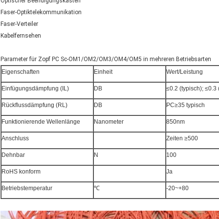
Optischer Beendigungskasten
Faser-Optiktelekommunikation
Faser-Verteiler
Kabelfernsehen
Parameter für Zopf PC Sc-OM1/OM2/OM3/OM4/OM5 in mehreren Betriebsarten
Eigenschaften
Einheit
Wert/Leistung
Einfügungsdämpfung (IL)
DB
≤0.2 (typisch); ≤0.
Rückflussdämpfung (RL)
DB
PC≥35 typisch
Funktionierende Wellenlänge
Nanometer
850nm
Anschluss
Zeiten ≥500
Dehnbar
N
100
RoHS konform
Ja
Betriebstemperatur
℃
-20~+80