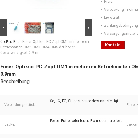
Preis:
Verpackung Informa
Lieferzeit:
Zahlungsbedingung
Versorgungsmaterial
Großes Bild :
Faser-Optiksc-PC-Zopf OM1 in mehreren
Kontakt
Betriebsarten OM2 OM3 OM4 OM5 der hohen
Geschwindigkeit 0.9mm
Faser-Optiksc-PC-Zopf OM1 in mehreren Betriebsarten O
0.9mm
Beschreibung
Sc, LC, FC, St. oder besonders angefertigt
Verbindungsstück:
Faser-A
Fester Puffer oder loses Rohr oder halb-fest
Jacke:
Jacken