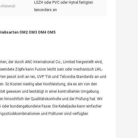
LSZH oder PVC oder Hytrel fertigten
-Material:
besonders an
triebsarten OM2 OM3 OM4 OM5
 der durch ANC International Co., Limited hergestellt wird,
 beendete Zöpfe kann Fusion leicht sein oder mechanisch LWL-
arten passt sich an Iec, UVP TIA und Telcordia-Standards an und
n. Sc Kosten niedrig aber Hochleistung, die es ein von den
et gewesen und bestätigt in einer kontrollierten Umgebung.
 hinsichtlich der Qualitätskontrolle und der Prüfung hat. Wir
 oder kundengebundene Faser. Die Kabeljacke kann einfacher
dungsstückkombinationen und Polituren sind verfügbar.