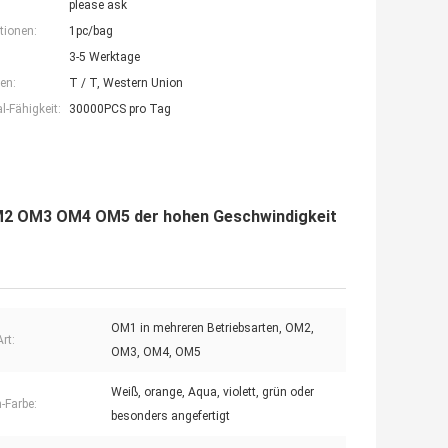
please ask
tionen:
1pc/bag
3-5 Werktage
en:
T / T, Western Union
-Fähigkeit:
30000PCS pro Tag
M2 OM3 OM4 OM5 der hohen Geschwindigkeit
OM1 in mehreren Betriebsarten, OM2,
rt:
OM3, OM4, OM5
Weiß, orange, Aqua, violett, grün oder
-Farbe:
besonders angefertigt