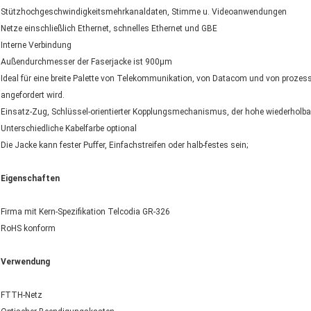
Stützhochgeschwindigkeitsmehrkanaldaten, Stimme u. Videoanwendungen
Netze einschließlich Ethernet, schnelles Ethernet und GBE
Interne Verbindung
Außendurchmesser der Faserjacke ist 900µm
Ideal für eine breite Palette von Telekommunikation, von Datacom und von proze
angefordert wird.
Einsatz-Zug, Schlüssel-orientierter Kopplungsmechanismus, der hohe wiederholbar
Unterschiedliche Kabelfarbe optional
Die Jacke kann fester Puffer, Einfachstreifen oder halb-festes sein;
Eigenschaften
Firma mit Kern-Spezifikation Telcodia GR-326
RoHS konform
Verwendung
FTTH-Netz