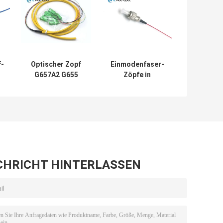
f-
Optischer Zopf
Einmodenfaser-
G657A2 G655
Zöpfe in
C
FTTH für
mehreren
optischen
Betriebsarten
Beendigungs-
LSZH 0.9mm FC
ür
Kasten
für optische
Verteiler
CHRICHT HINTERLASSEN